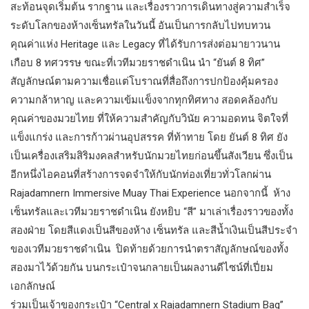
สะท้อนจุดเริ่มต้น รากฐาน และเรื่องราวการเดินทางสู่ความสำเร็จ
ระดับโลกของห้างเซ็นทรัลในวันนี้ อันเป็นการกลับไปทบทวน
คุณค่าแห่ง Heritage และ Legacy ที่ได้รับการส่งต่อมายาวนาน
เกือบ 8 ทศวรรษ ขณะที่เวทีมวยราชดำเนิน นำ “ยันต์ 8 ทิศ”
สัญลักษณ์ตามความเชื่อแต่โบราณที่สื่อถึงการปกป้องคุ้มครอง
ความกล้าหาญ และความเข้มแข็งจากทุกทิศทาง สอดคล้องกับ
คุณค่าของมวยไทย ที่ให้ความสำคัญกับวินัย ความอดทน จิตใจที่
แข็งแกร่ง และการก้าวผ่านอุปสรรค ที่ท้าทาย โดย ยันต์ 8 ทิศ ยัง
เป็นเครื่องเสริมสิริมงคลสำหรับนักมวยไทยก่อนขึ้นสังเวียน ซึ่งเป็น
อีกหนึ่งไอคอนที่สร้างการจดจำให้กับนักท่องเที่ยวทั่วโลกผ่าน
Rajadamnern Immersive Muay Thai Experience นอกจากนี้ ห้าง
เซ็นทรัลและเวทีมวยราชดำเนิน ยังหยิบ “สี” มาเล่าเรื่องราวของทั้ง
สองฝ่าย โดยสีแดงเป็นสีของห้าง เซ็นทรัล และสีน้ำเงินเป็นสีประจำ
ของเวทีมวยราชดำเนิน ปิดท้ายด้วยการนำตราสัญลักษณ์ของทั้ง
สองมาไว้ด้วยกัน บนกระเป๋าจนกลายเป็นผลงานดีไซน์ที่เปี่ยม
เอกลักษณ์
ร่วมเป็นเจ้าของกระเป๋า “Central x Rajadamnern Stadium Bag”