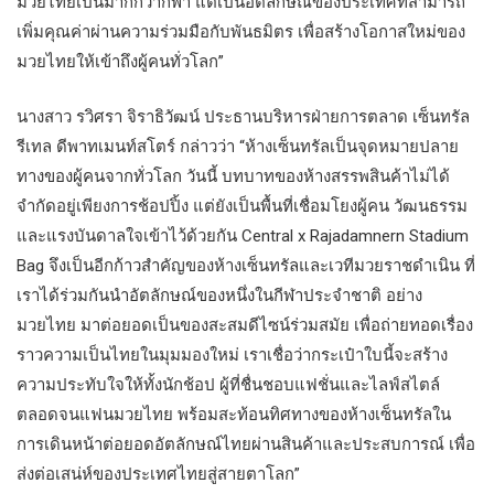
มวยไทยเป็นมากกว่ากีฬา แต่เป็นอัตลักษณ์ของประเทศที่สามารถ
เพิ่มคุณค่าผ่านความร่วมมือกับพันธมิตร เพื่อสร้างโอกาสใหม่ของ
มวยไทยให้เข้าถึงผู้คนทั่วโลก”
นางสาว รวิศรา จิราธิวัฒน์ ประธานบริหารฝ่ายการตลาด เซ็นทรัล
รีเทล ดีพาทเมนท์สโตร์ กล่าวว่า “ห้างเซ็นทรัลเป็นจุดหมายปลาย
ทางของผู้คนจากทั่วโลก วันนี้ บทบาทของห้างสรรพสินค้าไม่ได้
จำกัดอยู่เพียงการช้อปปิ้ง แต่ยังเป็นพื้นที่เชื่อมโยงผู้คน วัฒนธรรม
และแรงบันดาลใจเข้าไว้ด้วยกัน Central x Rajadamnern Stadium
Bag จึงเป็นอีกก้าวสำคัญของห้างเซ็นทรัลและเวทีมวยราชดำเนิน ที่
เราได้ร่วมกันนำอัตลักษณ์ของหนึ่งในกีฬาประจำชาติ อย่าง
มวยไทย มาต่อยอดเป็นของสะสมดีไซน์ร่วมสมัย เพื่อถ่ายทอดเรื่อง
ราวความเป็นไทยในมุมมองใหม่ เราเชื่อว่ากระเป๋าใบนี้จะสร้าง
ความประทับใจให้ทั้งนักช้อป ผู้ที่ชื่นชอบแฟชั่นและไลฟ์สไตล์
ตลอดจนแฟนมวยไทย พร้อมสะท้อนทิศทางของห้างเซ็นทรัลใน
การเดินหน้าต่อยอดอัตลักษณ์ไทยผ่านสินค้าและประสบการณ์ เพื่อ
ส่งต่อเสน่ห์ของประเทศไทยสู่สายตาโลก”