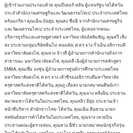
ผู้เข้าร่วมงานประกอบด้วย คุณปีเตอร์ หลัน ผู้แทนรัฐบาลไต้หวัน
ประจำสำนักงานเศรษฐกิจและวัฒนธรรมไทเป ประจำประเทศไทย
พร้อมภริยา คุณเฉิน ป๋อฮุ่ย, คุณต่ง ซือฉี จากสำนักงานเศรษฐกิจ
และวัฒนธรรมไทเป ประจำประเทศไทย, ผู้แทนจากคณะ
บริหารธุรกิจและเศรษฐศาสตร์ มหาวิทยาลัยอัสสัมชัญ, คุณสวี่ เซิ่ง
สง ประธานกลุ่มบริษัทคินโป-คอมพัล, ศ.ดร.จาง กั๋วเอิน อธิการบดี
มหาวิทยาลัยตงไห่, คุณหวง จ้าวสี่ ผู้อำนวยการสำนักงานกิจการ
สาธารณะ มหาวิทยาลัยตงไห่, คุณหลี่ เฉิงผู้อำนวยการหลักสูตร
EMBA, คุณเซี่ย จงซุ่น ผู้อำนวยการศูนย์การศึกษาประเทศไทย
มหาวิทยาลัยตงไห่, ศ.ดร.จาง เส้าซีรองอธิการบดีมหาวิทยาลัย
ครุศาสตร์แห่งชาติไต้หวัน, คุณถู เถี่ยสง นายกสมาคมศิษย์เก่า
มหาวิทยาลัยครุศาสตร์แห่งชาติไต้หวัน, คุณจาง หลิงฉิน ประธาน
สมาคมชาวไต้หวันในประเทศไทย, คุณหลิว อีฮุ่ย ประธานเจ้า
หน้าที่บริหาร สำนักข่าวไทย-ไต้หวัน, คุณเฉิน ฮั่นชวน นายก
สหพันธ์หอการค้าไต้หวันในประเทศไทย, คุณจาง เหวยปิน
ประธานคณะผู้ตรวจสอบ, คุณหวง ฉี่ซั่ว นายกสมาคมนักธุรกิจรุ่น