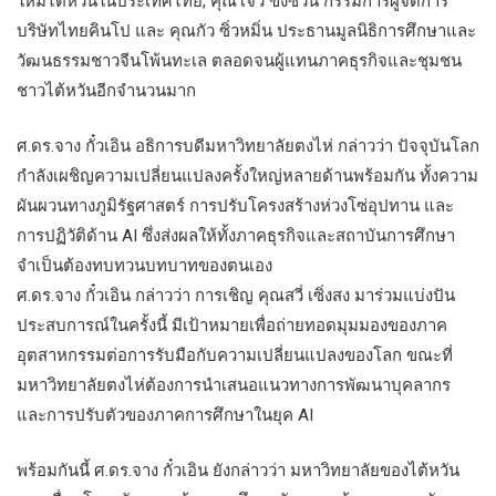
ใหม่ไต้หวันในประเทศไทย, คุณโจว ข่งซวิ่น กรรมการผู้จัดการ
บริษัทไทยคินโป และ คุณกัว ซิ่วหมิ่น ประธานมูลนิธิการศึกษาและ
วัฒนธรรมชาวจีนโพ้นทะเล ตลอดจนผู้แทนภาคธุรกิจและชุมชน
ชาวไต้หวันอีกจำนวนมาก
ศ.ดร.จาง กั๋วเอิน อธิการบดีมหาวิทยาลัยตงไห่ กล่าวว่า ปัจจุบันโลก
กำลังเผชิญความเปลี่ยนแปลงครั้งใหญ่หลายด้านพร้อมกัน ทั้งความ
ผันผวนทางภูมิรัฐศาสตร์ การปรับโครงสร้างห่วงโซ่อุปทาน และ
การปฏิวัติด้าน AI ซึ่งส่งผลให้ทั้งภาคธุรกิจและสถาบันการศึกษา
จำเป็นต้องทบทวนบทบาทของตนเอง
ศ.ดร.จาง กั๋วเอิน กล่าวว่า การเชิญ คุณสวี่ เซิ่งสง มาร่วมแบ่งปัน
ประสบการณ์ในครั้งนี้ มีเป้าหมายเพื่อถ่ายทอดมุมมองของภาค
อุตสาหกรรมต่อการรับมือกับความเปลี่ยนแปลงของโลก ขณะที่
มหาวิทยาลัยตงไห่ต้องการนำเสนอแนวทางการพัฒนาบุคลากร
และการปรับตัวของภาคการศึกษาในยุค AI
พร้อมกันนี้ ศ.ดร.จาง กั๋วเอิน ยังกล่าวว่า มหาวิทยาลัยของไต้หวัน