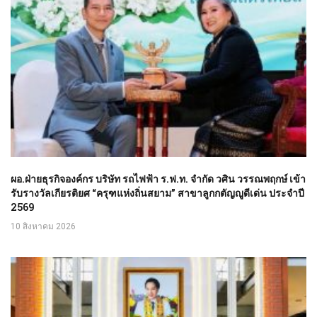
ผอ.ฝ่ายธุรกิจองค์กร บริษัท รถไฟฟ้า ร.ฟ.ท. จำกัด วศิน วรรณพฤกษ์ เข้า
รับรางวัลเกียรติยศ “ครุฑแห่งถิ่นสยาม” สาขาลูกกตัญญูดีเด่น ประจำปี
2569
10 สิงหาคม 2026