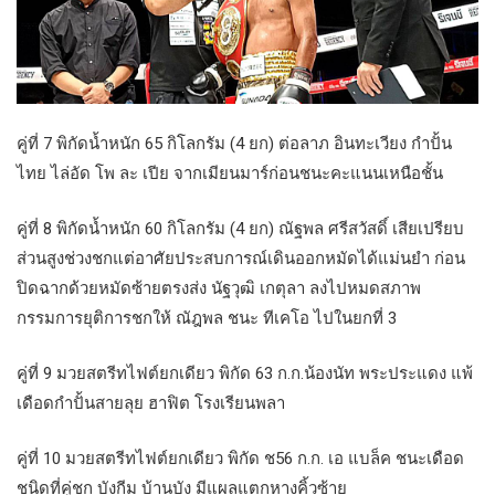
คู่ที่ 7 พิกัดน้ำหนัก 65 กิโลกรัม (4 ยก) ต่อลาภ อินทะเวียง กำปั้น
ไทย ไล่อัด โพ ละ เปีย จากเมียนมาร์ก่อนชนะคะแนนเหนือชั้น
คู่ที่ 8 พิกัดน้ำหนัก 60 กิโลกรัม (4 ยก) ณัฐพล ศรีสวัสดิ์ เสียเปรียบ
ส่วนสูงช่วงชกแต่อาศัยประสบการณ์เดินออกหมัดได้แม่นยำ ก่อน
ปิดฉากด้วยหมัดซ้ายตรงส่ง นัฐวุฒิ เกตุลา ลงไปหมดสภาพ
กรรมการยุติการชกให้ ณัฎพล ชนะ ทีเคโอ ไปในยกที่ 3
คู่ที่ 9 มวยสตรีทไฟต์ยกเดียว พิกัด 63 ก.ก.น้องนัท พระประแดง แพ้
เดือดกำปั้นสายลุย ฮาฟิต โรงเรียนพลา
คู่ที่ 10 มวยสตรีทไฟต์ยกเดียว พิกัด ช56 ก.ก. เอ แบล็ค ชนะเดือด
ชนิดที่คู่ชก บังกีม บ้านบัง มีแผลแตกหางคิ้วซ้าย