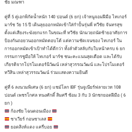
ชัย มณฑา
คู่ที่ 5 คู่เอกพิกัดน้ำหนัก 140 ปอนด์ (6 ยก) เจ้าหนูจอมฝีมือ ไทเกอร์
มาร์ช วัย 15 ปี เดินลุยออกหมัดเข้าใส่กำปั้นรุ่นพี่ ทวีชัย จันทรสุข
ตั้งแต่เสียงระฆังยกแรก ในขณะที่ ทวีชัย นักมวยถนัดซ้ายอาศัยการ
ป้องกันถอยวนออกหมัดตอบโต้ แต่ความชัดเจนของ ไทเกอร์ ใน
การออกหมัดเข้าเป้าทำได้ดีกว่า ทั้งลำตัวสลับกับใบหน้าครบ 6 ยก
กรรมการชูมือให้ ไทเกอร์ มาร์ช ชนะคะแนนสุดเดือด และได้รับ
เกียรติจากโปรโมเตอร์นิวัฒน์ เหล่าสุวรรณวัฒน์ และโปรโมเตอร์
ทวีสิน เหล่าสุวรรณวัฒน์ ร่วมแสดงความยินดี
คู่ที่ 6 ลงนวมพิเศษ (6 ยก) แชม์โลก IBF รุ่นจูเนียร์ฟลายเวท 108
ปอนด์ เพชรโกศล ทนงศักดิ์ สิมศรี ซ้อม 3 กับ 3 นักชกยอดฝีมือ ( 6
ยก )
ก้องชัย ไฉนดอนเมือง
ซาเวียร์ กอนซาเลส
ยอดสิงห์แดง แครี่บอย