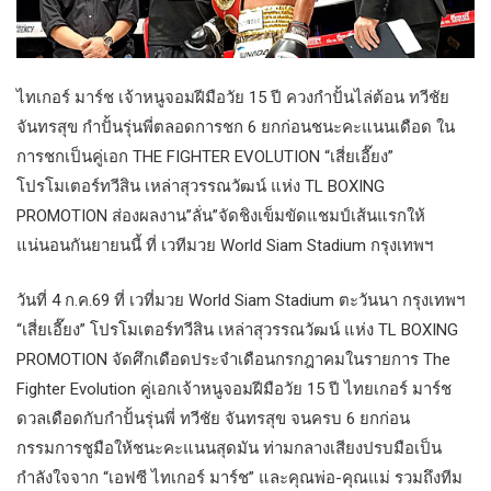
ไทเกอร์ มาร์ช เจ้าหนูจอมฝีมือวัย 15 ปี ควงกำปั้นไล่ต้อน ทวีชัย
จันทรสุข กำปั้นรุ่นพี่ตลอดการชก 6 ยกก่อนชนะคะแนนเดือด ใน
การชกเป็นคู่เอก THE FIGHTER EVOLUTION “เสี่ยเอี๊ยง”
โปรโมเตอร์ทวีสิน เหล่าสุวรรณวัฒน์ แห่ง TL BOXING
PROMOTION ส่องผลงาน”ลั่น”จัดชิงเข็มขัดแชมป์เส้นแรกให้
แน่นอนกันยายนนี้ ที่ เวทีมวย World Siam Stadium กรุงเทพฯ
วันที่ 4 ก.ค.69 ที่ เวที่มวย World Siam Stadium ตะวันนา กรุงเทพฯ
“เสี่ยเอี๊ยง” โปรโมเตอร์ทวีสิน เหล่าสุวรรณวัฒน์ แห่ง TL BOXING
PROMOTION จัดศึกเดือดประจำเดือนกรกฎาคมในรายการ The
Fighter Evolution คู่เอกเจ้าหนูจอมฝีมือวัย 15 ปี ไทยเกอร์ มาร์ช
ดวลเดือดกับกำปั้นรุ่นพี่ ทวีชัย จันทรสุข จนครบ 6 ยกก่อน
กรรมการชูมือให้ชนะคะแนนสุดมัน ท่ามกลางเสียงปรบมือเป็น
กำลังใจจาก “เอฟซี ไทเกอร์ มาร์ช” และคุณพ่อ-คุณแม่ รวมถึงทีม