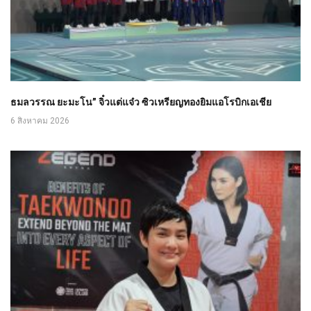
ธมลวรรณ ยะมะโน” จิ๋วแต่แจ๋ว ซิวเหรียญทองยิมแอโรบิกเอเชีย
6 สิงหาคม 2026