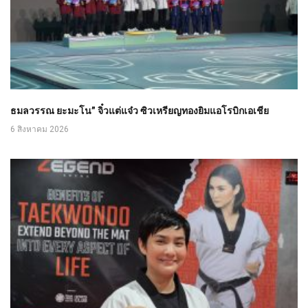
ธมลวรรณ ยะมะโน” จิ๋วแต่แจ๋ว ซิวเหรียญทองยิมแอโรบิกเอเชีย
6 สิงหาคม 2026