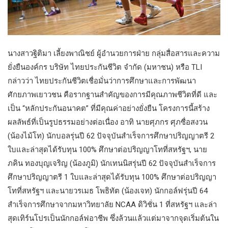
นางสาวฐิติมา เลี้ยงพาณิชย์ ผู้อำนวยการฝ่าย กลุ่มสื่อสารและความ
ยั่งยืนองค์กร บริษัท ไทยประกันชีวิต จำกัด (มหาชน) หรือ TLI
กล่าวว่า ไทยประกันชีวิตเชื่อมั่นว่าการศึกษาและการพัฒนา
ศักยภาพเยาวชน คือรากฐานสำคัญของการมีคุณภาพชีวิตที่ดี และ
เป็น “หลักประกันอนาคต” ที่มีคุณค่าอย่างยั่งยืน โครงการนี้สร้าง
ผลลัพธ์ที่เป็นรูปธรรมอย่างต่อเนื่อง อาทิ นายศุภกร ศุภซื่อสงวน
(น้องไม้โท) นักบอลรุ่นปี 62 ปัจจุบันสำเร็จการศึกษาปริญญาตรี 2
ใบและล่าสุดได้รับทุน 100% ศึกษาต่อปริญญาโทที่สหรัฐฯ, นาย
ภคิน ทองบุญเจริญ (น้องภูมิ) นักเทนนิสรุ่นปี 62 ปัจจุบันสำเร็จการ
ศึกษาปริญญาตรี 1 ใบและล่าสุดได้รับทุน 100% ศึกษาต่อปริญญา
โทที่สหรัฐฯ และนายวรเมธ โพธิทัต (น้องเจท) นักกอล์ฟรุ่นปี 64
สำเร็จการศึกษาจากมหาวิทยาลัย NCAA ดิวิชั่น 1 ที่สหรัฐฯ และล่า
สุดเทิร์นโปรเป็นนักกอล์ฟอาชีพ ซึ่งล้วนแล้วแต่มาจากจุดเริ่มต้นใน