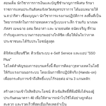
สอนเต็ม นักวิชาการการเงินและบัญชีชำนาญการพิเศษ รักษา
ราชการแทนประกันสังคมจังหวัดสมุทรปราการ ได้มอบหมายให้
น.ส.ปวริศา เชื่อมบุญมา นักวิชาการแรงงานปฏิบัติการ ลงพื้นที่เป็น
วิทยากรหลักในการถ่ายทอดความรู้แบบเจาะลึก ร่วมกับ นางนพ
ภัสสร เมฆฉาย อสม.จิตอาสา และ นายธนพัต ธนัตเจริญ ที่ร่วม
กำกับดูแลกระบวนการอบรมอย่างใกล้ชิด เพื่อให้มั่นใจว่าภาค
ประชาชนจะได้รับประโยชน์สูงสุด
ดิจิทัลเปลี่ยนชีวิต: ติวเข้มระบบ e-Self Service และแอป “SSO
Plus”
​ไฮไลต์สำคัญของการอบรมครั้งนี้ คือการติดอาวุธทางเทคโนโลยี
ให้กับแรงงานนอกระบบ โดยเน้นการฝึกปฏิบัติจริง (Hands-on)
เพื่อยกระดับการเข้าถึงสิทธิ์แบบไร้รอยต่อ ผ่าน 3 แกนหลัก:
สร้างความเข้าใจสิทธิประโยชน์: ติวเข้มสิทธิ์ที่พึงมีพึงได้ของผู้
ประกันตนมาตรา 40 เพื่อให้สามารถนำไปใช้ได้อย่างถูกต้อง
สะดวก และรวดเร็วที่สุดเมื่อเกิดเหตุจำเป็น