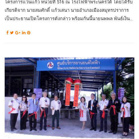
โครงการแว่นแก้ว หน่วยที่ 516 ณ โรงไฟฟ้าพระนครใต้ โดยได้รับ
เกียรติจาก นายสมศักดิ์ แก้วเสนา นายอำเภอเมืองสมุทรปราการ
เป็นประธานเปิดโครงการดังกล่าว พร้อมกันนี้นายนพพล พันธ์เงิน...