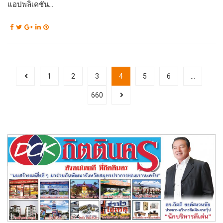
แอปพลิเคชัน...
1
2
3
4
5
6
…
660