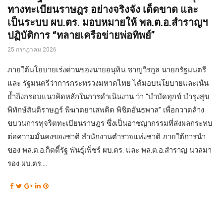
ทางทะเบียนราษฎร อย่างจริงจัง เด็ดขาด และ
เป็นระบบ ผบ.ตร. มอบหมายให้ พล.ต.อ.สำราญฯ
ปฏิบัติการ “ทลายเครือข่ายพ่อทิพย์”
25 กรกฎาคม 2026
ภายใต้นโยบายเร่งด่วนของนายอนุทิน ชาญวีรกูล นายกรัฐมนตรี
และ รัฐมนตรีว่าการกระทรวงมหาดไทย ได้มอบนโยบายและเน้น
ย้ำถึงกรอบแนวคิดหลักในการดำเนินงาน ว่า “บำบัดทุกข์ บำรุงสุข
พิทักษ์สันติราษฎร์ พิฆาตยาเสพติด พิชิตอันธพาล” เพื่อกวาดล้าง
ขบวนการทุจริตทะเบียนราษฎร ซึ่งเป็นอาชญากรรมที่ส่งผลกระทบ
ต่อความมั่นคงของชาติ สำนักงานตำรวจแห่งชาติ ภายใต้การนำ
ของ พล.ต.อ.กิตติ์รัฐ พันธุ์เพ็ชร์ ผบ.ตร. และ พล.ต.อ.สำราญ นวลมา
รอง ผบ.ตร....