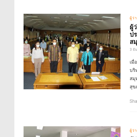
ผู้ว
ผู
ปร
สม
3 ธ
เมื
บริ
สมุ
สุข
Sha
ผู้ว