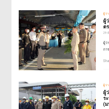
ผู้ว
ผู
ตร
29 
ผู้
การ
Sha
ผู้ว
ผู
ระ
(ม