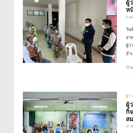
ผู
หน
6 พ
วัน
อาท
ผู้
อำเ
Sha
ผู้ว
ผู
กิ
สม
27 