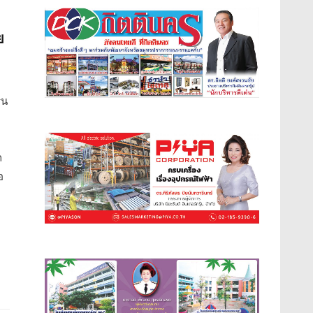
ย
่น
ก
อ