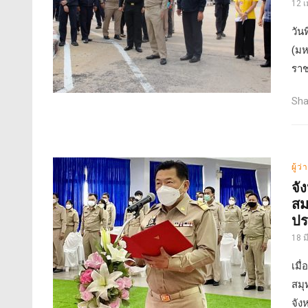
12 
วัน
(มห
ราช
Sha
ผู้ว
จั
สม
ปร
18 
เมื
สมุ
จัง