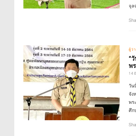
จุล
Sha
ผู้ว
“ว
พร
14 
วัน
จัง
พระ
ศึก
Sha