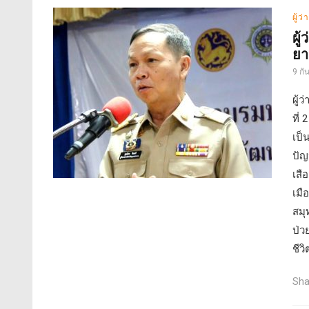
ผู้ว
ผู
ยา
9 กั
ผู้
ที่
เป็
ปัญ
เสื
เมื
สมุ
ป่ว
ชีว
Sha