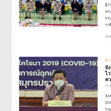
ผู้
พระ
ประ
ราช
Sha
ผู้ว
จั
ไว
คว
26 
จัง
(CO
ร่ว