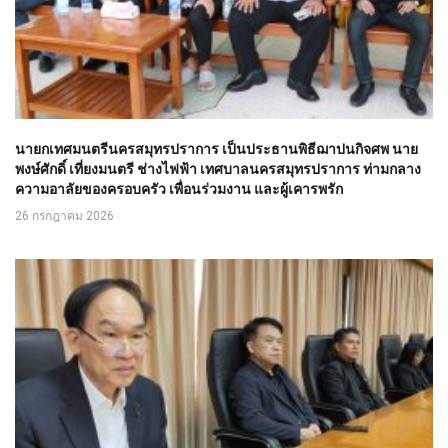
นายกเทศมนตรีนครสมุทรปราการ เป็นประธานพิธีฌาปนกิจศพ นาย
พงษ์ศักดิ์ เที่ยงมนตรี ช่างไฟฟ้า เทศบาลนครสมุทรปราการ ท่ามกลาง
ความอาลัยของครอบครัว เพื่อนร่วมงาน และผู้เคารพรัก
26 กรกฎาคม 2026