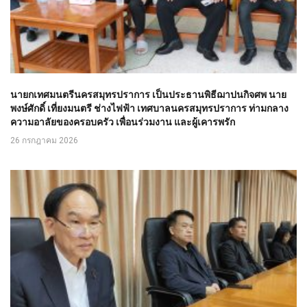
นายกเทศมนตรีนครสมุทรปราการ เป็นประธานพิธีฌาปนกิจศพ นาย
พงษ์ศักดิ์ เที่ยงมนตรี ช่างไฟฟ้า เทศบาลนครสมุทรปราการ ท่ามกลาง
ความอาลัยของครอบครัว เพื่อนร่วมงาน และผู้เคารพรัก
26 กรกฎาคม 2026