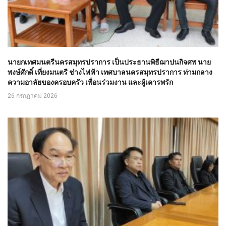
นายกเทศมนตรีนครสมุทรปราการ เป็นประธานพิธีฌาปนกิจศพ นาย
พงษ์ศักดิ์ เที่ยงมนตรี ช่างไฟฟ้า เทศบาลนครสมุทรปราการ ท่ามกลาง
ความอาลัยของครอบครัว เพื่อนร่วมงาน และผู้เคารพรัก
26 กรกฎาคม 2026